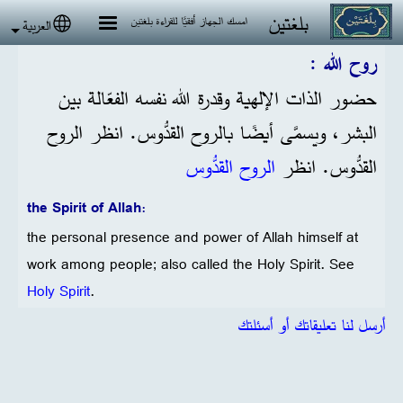
جاوز إلى المحتوى الرئيسي
بلغتين
امسك الجهاز أفقيًا للقراءة بلغتين
العربية
 language
روح الله :
حضور الذات الإلهية وقدرة الله نفسه الفعّالة بين
البشر، ويسمَّى أيضًا بالروح القدُّوس.
انظر
الروح
القدُّوس.
انظر
​​​​​​
الروح القدُّوس
the Spirit of Allah:
the personal presence and power of Allah himself at
work among people; also called the Holy Spirit. See
Holy Spirit
.
أرسل لنا تعليقاتك أو أسئلتك