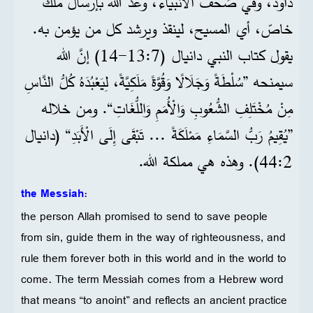
داود، وفي صُحُف الأنبياء، وعد الله بإرسال ملك
خاصّ، أي المسيح، لينقذ ويرشد كل من يؤمن به.
يقول كتاب النبي دانيال (7:‏13-‏14) إنَّ الله
سيمنحه ”سُلْطَةً وَجَلَالًا وَقُوَّةً مَلَكِيَّةً، لِيَعْبُدَهُ كُلُّ النَّاسِ
مِنْ مُخْتَلِفِ الشُّعُوبِ وَالْأُمَمِ وَاللُّغَاتِ“. ومن خلاله
”يُقِيمُ رَبُّ السَّمَاءِ مَمْلَكَةً ... تَبْقَى إِلَى الْأَبَدِ“ (دانيال
2‏:44). وهذه هي مملكة الله.
the Messiah
:
the person Allah promised to send to save people
from sin, guide them in the way of righteousness, and
rule them forever both in this world and in the world to
come. The term Messiah comes from a Hebrew word
that means “to anoint” and reflects an ancient practice