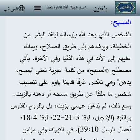
جاوز إلى المحتوى الرئيسي
بلغتين
امسك الجهاز أفقيًا للقراءة بلغتين
العربية
 language
المسيح
:
الشخص الذي وعد الله بإرساله لينقذ البشر من
الخطيئة، ويرشدهم إلى طريق الصلاح، ويملك
عليهم إلى الأبد في هذه الدُنْيا وفي الآخرة. يأتي
مصطلح «المسيح» من كلمة عبرية تعني "يمسح،
يدهن" وهي تعكس عُرفًا قديمًا يقوم على تنصيب
شخص ما ملكًا عن طريق مسحه أو دهنه بالزيت.
ومع ذلك، لم يُدهَن عيسى بزيت، بل بالروح القدّوس
وبالقوة (الإنجيل، لوقا 3:‏21‏-22؛ لوقا 4:‏18؛
أعمال الرسل 10:‏39). في التوراة، وفي مزامير