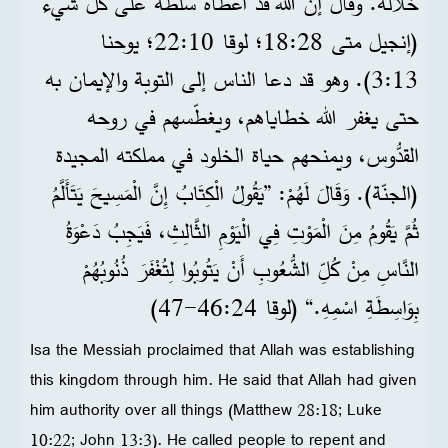
خلاله. وقال إنَّ الله قد أعطاه سلطة على كل شيء
(إنجيل متى 28:‏18؛ لوقا 10:‏22؛ يوحنا
13:‏3). وهو قد دعا الناس إلى التوبة والإيمان به
حتى يغفر الله خطاياهم، ويغطّسهم في روحه
القدُّوس، ويمنحهم حياة الخلود في مملكته المجيدة
(الجنّة). وَقَالَ لَهُمْ: ”يَقُولُ الْكِتَابُ إِنَّ الْمَسِيحَ يَتَأَلَّمُ
ثُمَّ يَقُومُ مِنَ الْمَوْتِ فِي الْيَوْمِ الثَّالِثِ، فَيَجِبُ دَعْوَةُ
النَّاسِ مِنْ كُلِّ الشُّعُوبِ أَنْ يَتُوبُوا لِتُغْفَرَ ذُنُوبُهُمْ
بِوَاسِطَةِ اسْمِهِ.“ (لوقا 24‏:46‏-47)
Isa the Messiah proclaimed that Allah was establishing
this kingdom through him. He said that Allah had given
him authority over all things (Matthew 28:18; Luke
10:22; John 13:3). He called people to repent and