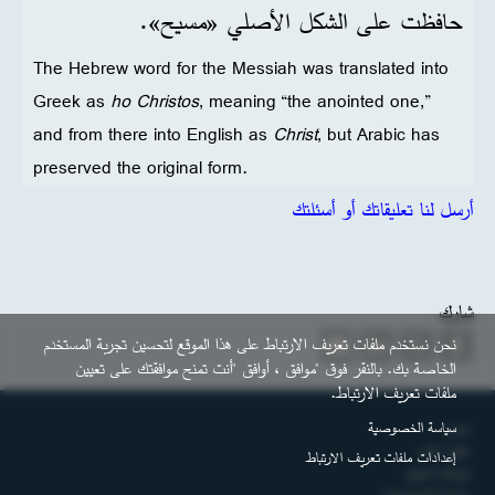
حافظت على الشكل الأصلي «مسيح».
The Hebrew word for the Messiah was translated into
Greek as
ho Christos
, meaning “the anointed one,”
and from there into English as
Christ
, but Arabic has
preserved the original form.
أرسل لنا تعليقاتك أو أسئلتك
شارك
نحن نستخدم ملفات تعريف الارتباط على هذا الموقع لتحسين تجربة المستخدم
الخاصة بك. بالنقر فوق "موافق ، أوافق "أنت تمنح موافقتك على تعيين
ملفات تعريف الارتباط.
التذييل
سياسة الخصوصية
اتصل
حقوق النشر
إعدادات ملفات تعريف الارتباط
خريطة الموقع
سياسة الخصوصية