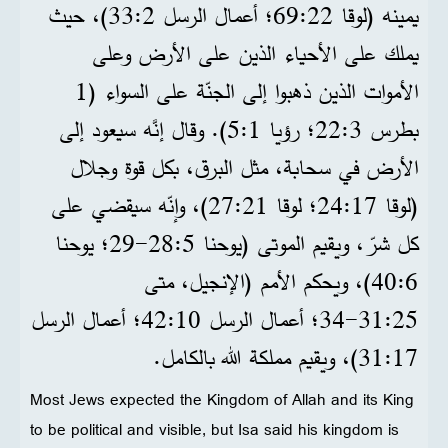
يمينه (لوقا 22:‏69؛ أعمال الرسل 2:‏33)، حيث
يملك على الأحياء الذين على الأرض وعلى
الأموات الذين ذهبوا إلى الجنّة على السواء (1
بطرس 3:‏22؛ رؤيا 1:‏5). وقال إنَّه سيعود إلى
الأرض في سحابة، مثل البرق، بكل قوة وجلال
(لوقا 17:‏24؛ لوقا 21:‏27)، وإنّه سيقضي على
كل شرّ، ويقيم الموتى (يوحنا 5:‏28-‏29؛ يوحنا
6:‏40)، ويحكم الأمم (الإنجيل، متى
25:‏31-‏34؛ أعمال الرسل 10:‏42؛ أعمال الرسل
17:‏31)، ويقيم مملكة الله بالكامل.
Most Jews expected the Kingdom of Allah and its King
to be political and visible, but Isa said his kingdom is