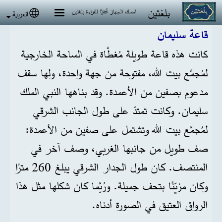
جاوز إلى المحتوى الرئيسي
بلغتين
امسك الجهاز أفقيًا للقراءة بلغتين
العربية
 language
قاعة سليمان
كانت هذه قاعة طويلة مُغطَّاة في الساحة الخارجية
لمُجمَّع بيت الله، مفتوحة من جهة واحدة، ولها سقف
مدعوم بصفين من الأعمدة. وقد بناهها النبي الملك
سليمان. وكانت تمتدّ على طول الجانب الشرقي
لمُجمَّع بيت الله وتشتمل على صفين من الأعمدة:
صف طويل من جانبها الغربي، وصف آخر في
المنتصف. كان طول الجدار الشرقي يبلغ 260 مترًا
وكان مزيّنًا بتحف جميلة. ورُبَّما كان شكلها مثل هذا
الرواق العتيق في الصورة أدناه.