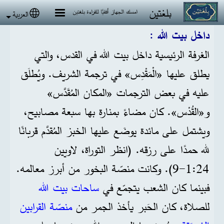
جاوز إلى المحتوى الرئيسي
بلغتين
امسك الجهاز أفقيًا للقراءة بلغتين
العربية
 language
داخل بيت الله :
الغرفة الرئيسية داخل بيت الله في القدس، والتي
يطلق عليها «الْمَقْدِس» في ترجمة الشريف. ويُطلَق
عليه في بعض الترجمات «المكان المُقَدَّس»
و«القُدْس». كان مضاءً بمنارة بها سبعة مصابيح،
ويشتمل على مائدة يوضَع عليها الخبز المُقدَّم قربانًا
لله حمدًا على رزقه. (انظر التوراة، لاويين
24:‏1-‏9). وكانت منصّة البخور من أبرز معالمه.
فبينما كان الشعب يتجمّع في
ساحات بيت الله
للصلاة، كان الحَبر يأخذ الجمر من
منصّة القرابين