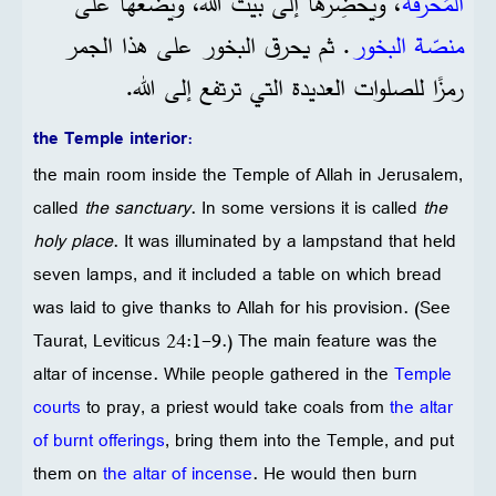
المُحرَقة
، ويُحضِرها إلى بيت الله، ويضعها على
منصّة البخور
. ثم يحرق البخور على هذا الجمر
رمزًا للصلوات العديدة التي ترتفع إلى الله.
the Temple interior:
the main room inside the Temple of Allah in Jerusalem,
called
the sanctuary
. In some versions it is called
the
holy place
. It was illuminated by a lampstand that held
seven lamps, and it included a table on which bread
was laid to give thanks to Allah for his provision. (See
Taurat, Leviticus 24:1-9.) The main feature was the
altar of incense. While people gathered in the
Temple
courts
to pray, a priest would take coals from
the altar
of burnt offerings
, bring them into the Temple, and put
them on
the altar of incense
. He would then burn