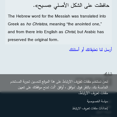
حافظت على الشكل الأصلي «مسيح».
The Hebrew word for the Messiah was translated into
Greek as
ho Christos
, meaning “the anointed one,”
and from there into English as
Christ
, but Arabic has
preserved the original form.
أرسل لنا تعليقاتك أو أسئلتك
شارك
نحن نستخدم ملفات تعريف الارتباط على هذا الموقع لتحسين تجربة المستخدم
الخاصة بك. بالنقر فوق "موافق ، أوافق "أنت تمنح موافقتك على تعيين
ملفات تعريف الارتباط.
التذييل
سياسة الخصوصية
اتصل
حقوق النشر
إعدادات ملفات تعريف الارتباط
خريطة الموقع
سياسة الخصوصية