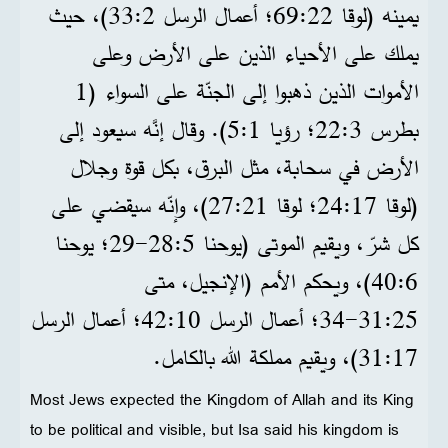
يمينه (لوقا 22:‏69؛ أعمال الرسل 2:‏33)، حيث
يملك على الأحياء الذين على الأرض وعلى
الأموات الذين ذهبوا إلى الجنّة على السواء (1
بطرس 3:‏22؛ رؤيا 1:‏5). وقال إنَّه سيعود إلى
الأرض في سحابة، مثل البرق، بكل قوة وجلال
(لوقا 17:‏24؛ لوقا 21:‏27)، وإنّه سيقضي على
كل شرّ، ويقيم الموتى (يوحنا 5:‏28-‏29؛ يوحنا
6:‏40)، ويحكم الأمم (الإنجيل، متى
25:‏31-‏34؛ أعمال الرسل 10:‏42؛ أعمال الرسل
17:‏31)، ويقيم مملكة الله بالكامل.
Most Jews expected the Kingdom of Allah and its King
to be political and visible, but Isa said his kingdom is