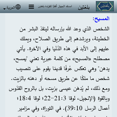
جاوز إلى المحتوى الرئيسي
بلغتين
امسك الجهاز أفقيًا للقراءة بلغتين
العربية
 language
المسيح
:
الشخص الذي وعد الله بإرساله لينقذ البشر من
الخطيئة، ويرشدهم إلى طريق الصلاح، ويملك
عليهم إلى الأبد في هذه الدُنْيا وفي الآخرة. يأتي
مصطلح «المسيح» من كلمة عبرية تعني "يمسح،
يدهن" وهي تعكس عُرفًا قديمًا يقوم على تنصيب
شخص ما ملكًا عن طريق مسحه أو دهنه بالزيت.
ومع ذلك، لم يُدهَن عيسى بزيت، بل بالروح القدّوس
وبالقوة (الإنجيل، لوقا 3:‏21‏-22؛ لوقا 4:‏18؛
أعمال الرسل 10:‏39). في التوراة، وفي مزامير