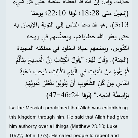
خلاله. وقال إنَّ الله قد أعطاه سلطة على كل شيء
(إنجيل متى 28:‏18؛ لوقا 10:‏22؛ يوحنا
13:‏3). وهو قد دعا الناس إلى التوبة والإيمان به
حتى يغفر الله خطاياهم، ويغطّسهم في روحه
القدُّوس، ويمنحهم حياة الخلود في مملكته المجيدة
(الجنّة). وَقَالَ لَهُمْ: ”يَقُولُ الْكِتَابُ إِنَّ الْمَسِيحَ يَتَأَلَّمُ
ثُمَّ يَقُومُ مِنَ الْمَوْتِ فِي الْيَوْمِ الثَّالِثِ، فَيَجِبُ دَعْوَةُ
النَّاسِ مِنْ كُلِّ الشُّعُوبِ أَنْ يَتُوبُوا لِتُغْفَرَ ذُنُوبُهُمْ
بِوَاسِطَةِ اسْمِهِ.“ (لوقا 24‏:46‏-47)
Isa the Messiah proclaimed that Allah was establishing
this kingdom through him. He said that Allah had given
him authority over all things (Matthew 28:18; Luke
10:22; John 13:3). He called people to repent and