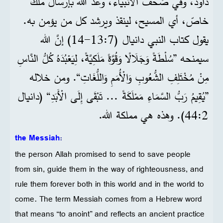
داود، وفي صُحُف الأنبياء، وعد الله بإرسال ملك
خاصّ، أي المسيح، لينقذ ويرشد كل من يؤمن به.
يقول كتاب النبي دانيال (7:‏13-‏14) إنَّ الله
سيمنحه ”سُلْطَةً وَجَلَالًا وَقُوَّةً مَلَكِيَّةً، لِيَعْبُدَهُ كُلُّ النَّاسِ
مِنْ مُخْتَلِفِ الشُّعُوبِ وَالْأُمَمِ وَاللُّغَاتِ“. ومن خلاله
”يُقِيمُ رَبُّ السَّمَاءِ مَمْلَكَةً ... تَبْقَى إِلَى الْأَبَدِ“ (دانيال
2‏:44). وهذه هي مملكة الله.
the Messiah
:
the person Allah promised to send to save people
from sin, guide them in the way of righteousness, and
rule them forever both in this world and in the world to
come. The term Messiah comes from a Hebrew word
that means “to anoint” and reflects an ancient practice