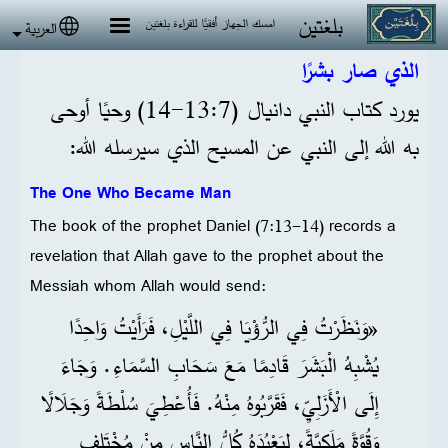
جاوز إلى المحتوى الرئيسي
بلغتين
امسك الجهاز أفقيًا للقراءة بلغتين
العربية
 language
الذي صار بشرًا
يورد كتاب النبي دانيال (7:‏13-‏14) وحيًا أوحى
به الله إلى النبي عن المسيح الذي سيرسله الله:
The One Who Became Man
The book of the prophet Daniel (7:13-14) records a
revelation that Allah gave to the prophet about the
Messiah whom Allah would send:
«وَنَظَرْتُ فِي الرُّؤْيَا فِي اللَّيْلِ، فَرَأَيْتُ وَاحِدًا
يُشْبِهُ الْبَشَرَ قَادِمًا مَعَ سَحَابِ السَّمَاءِ. وَجَاءَ
إِلَى الْأَزَلِيِّ، فَقَرَّبُوهُ مِنْهُ. فَأُعْطِيَ سُلْطَةً وَجَلَالًا
وَقُوَّةً مَلَكِيَّةً، لِيَعْبُدَهُ كُلُّ النَّاسِ مِنْ مُخْتَلِفِ