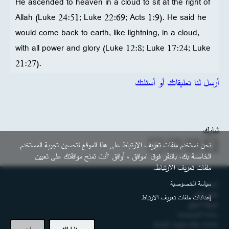
He ascended to heaven in a cloud to sit at the right of
Allah (Luke 24:51; Luke 22:69; Acts 1:9). He said he
would come back to earth, like lightning, in a cloud,
with all power and glory (Luke 12:8; Luke 17:24; Luke
21:27).
أرسل لنا تعليقاتك أو أسئلتك
شارك
نحن نستخدم ملفات تعريف الارتباط على هذا الموقع لتحسين تجربة المستخدم
الخاصة بك. بالنقر فوق "موافق ، أوافق "أنت تمنح موافقتك على تعيين
ملفات تعريف الارتباط.
التذييل
سياسة الخصوصية
اتصل
حقوق النشر
إعدادات ملفات تعريف الارتباط
خريطة الموقع
سياسة الخصوصية
إعدادات ملفات تعريف الارتباط