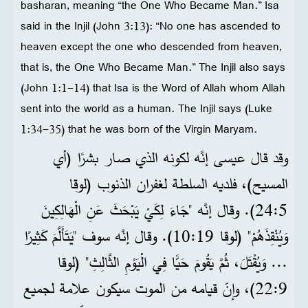
basharan, meaning “the One Who Became Man.” Isa
said in the Injil (John 3:13): “No one has ascended to
heaven except the one who descended from heaven,
that is, the One Who Became Man.” The Injil also says
(John 1:1-14) that Isa is the Word of Allah whom Allah
sent into the world as a human. The Injil says (Luke
1:34-35) that he was born of the Virgin Maryam.
وقد قال عيسى إنَّه لكونه الذي صار بشرًا (أي
المسيح)، فلديه السلطة لغفران الذنوب (لوقا
5:‏24). وقال إنَّه "جَاءَ لِكَيْ يَبْحَثَ عَنِ الْهَالِكِينَ
وَيُنْقِذَهُمْ" (لوقا 19:‏10). وقال إنَّه سوف "يَتَأَلَّمَ كَثِيرًا
... وَيُقْتَلَ، ثُمَّ يَقُومَ حَيًّا فِي الْيَوْمِ الثَّالِثِ" (لوقا
9:‏22)، وإنّ قيامه من الموت سيكون علامة لجميع