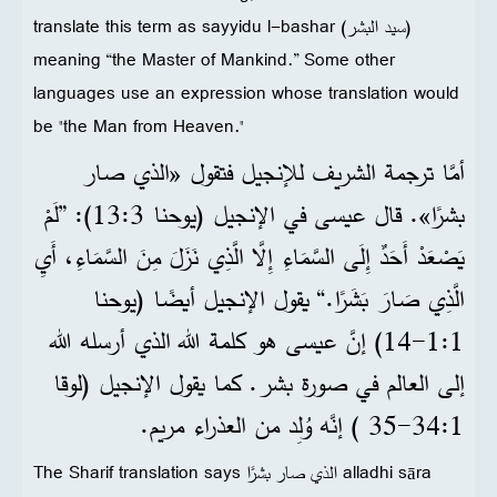
translate this term as sayyidu l-bashar (سيد البشر)
meaning “the Master of Mankind.” Some other
languages use an expression whose translation would
be "the Man from Heaven."
أمَّا ترجمة الشريف للإنجيل فتقول «الذي صار
بشرًا». قال عيسى في الإنجيل (يوحنا 3‏:13): ”لَمْ
يَصْعَدْ أَحَدٌ إِلَى السَّمَاءِ إِلَّا الَّذِي نَزَلَ مِنَ السَّمَاءِ، أَيِ
الَّذِي صَارَ بَشَرًا.“ يقول الإنجيل أيضًا (يوحنا
1‏:1‏-14) إنَّ عيسى هو كلمة الله الذي أرسله الله
إلى العالم في صورة بشر. كما يقول الإنجيل (لوقا
1‏:34‏-35 ) إنَّه وُلِد من العذراء مريم.
The Sharif translation says الذي صار بشرًا alladhi sāra